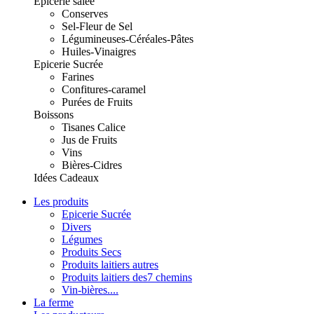
Epicerie salée
Conserves
Sel-Fleur de Sel
Légumineuses-Céréales-Pâtes
Huiles-Vinaigres
Epicerie Sucrée
Farines
Confitures-caramel
Purées de Fruits
Boissons
Tisanes Calice
Jus de Fruits
Vins
Bières-Cidres
Idées Cadeaux
Les produits
Epicerie Sucrée
Divers
Légumes
Produits Secs
Produits laitiers autres
Produits laitiers des7 chemins
Vin-bières....
La ferme