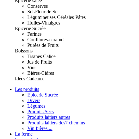
Epicerie salée
Conserves
Sel-Fleur de Sel
Légumineuses-Céréales-Pâtes
Huiles-Vinaigres
Epicerie Sucrée
Farines
Confitures-caramel
Purées de Fruits
Boissons
Tisanes Calice
Jus de Fruits
Vins
Bières-Cidres
Idées Cadeaux
Les produits
Epicerie Sucrée
Divers
Légumes
Produits Secs
Produits laitiers autres
Produits laitiers des7 chemins
Vin-bières....
La ferme