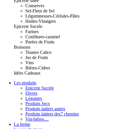
Epicerie salée
Conserves
Sel-Fleur de Sel
Légumineuses-Céréales-Pâtes
Huiles-Vinaigres
Epicerie Sucrée
Farines
Confitures-caramel
Purées de Fruits
Boissons
Tisanes Calice
Jus de Fruits
Vins
Bières-Cidres
Idées Cadeaux
Les produits
Epicerie Sucrée
Divers
Légumes
Produits Secs
Produits laitiers autres
Produits laitiers des7 chemins
Vin-bières....
La ferme