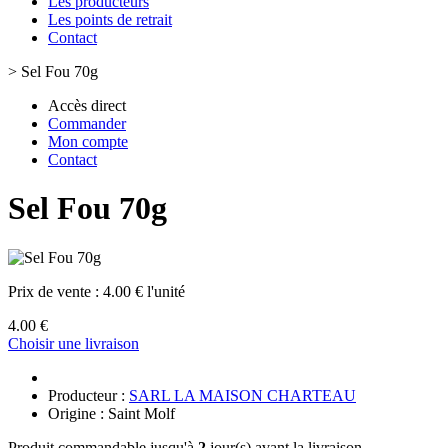
Les producteurs
Les points de retrait
Contact
>
Sel Fou 70g
Accès direct
Commander
Mon compte
Contact
Sel Fou 70g
Prix de vente :
4.00 € l'unité
4.00 €
Choisir une livraison
Producteur :
SARL LA MAISON CHARTEAU
Origine : Saint Molf
Produit commandable jusqu'à
2
jour(s) avant la livraison