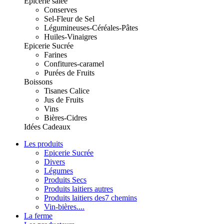
Epicerie salée
Conserves
Sel-Fleur de Sel
Légumineuses-Céréales-Pâtes
Huiles-Vinaigres
Epicerie Sucrée
Farines
Confitures-caramel
Purées de Fruits
Boissons
Tisanes Calice
Jus de Fruits
Vins
Bières-Cidres
Idées Cadeaux
Les produits
Epicerie Sucrée
Divers
Légumes
Produits Secs
Produits laitiers autres
Produits laitiers des7 chemins
Vin-bières....
La ferme