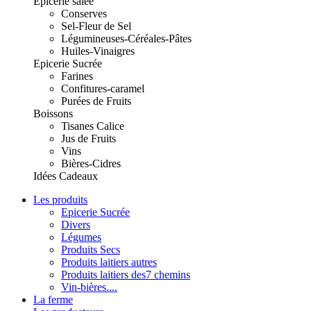
Epicerie salée
Conserves
Sel-Fleur de Sel
Légumineuses-Céréales-Pâtes
Huiles-Vinaigres
Epicerie Sucrée
Farines
Confitures-caramel
Purées de Fruits
Boissons
Tisanes Calice
Jus de Fruits
Vins
Bières-Cidres
Idées Cadeaux
Les produits
Epicerie Sucrée
Divers
Légumes
Produits Secs
Produits laitiers autres
Produits laitiers des7 chemins
Vin-bières....
La ferme