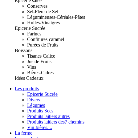
Epicerie salée
Conserves
Sel-Fleur de Sel
Légumineuses-Céréales-Pâtes
Huiles-Vinaigres
Epicerie Sucrée
Farines
Confitures-caramel
Purées de Fruits
Boissons
Tisanes Calice
Jus de Fruits
Vins
Bières-Cidres
Idées Cadeaux
Les produits
Epicerie Sucrée
Divers
Légumes
Produits Secs
Produits laitiers autres
Produits laitiers des7 chemins
Vin-bières....
La ferme