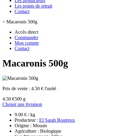
Les producteurs
Les points de retrait
Contact
>
Macaronis 500g
Accès direct
Commander
Mon compte
Contact
Macaronis 500g
Prix de vente :
4.50 € l'unité
4.50 €
500 g
Choisir une livraison
9.00 € / kg
Producteur :
EI Sarah Boutreux
Origine : Mouais
Agriculture : Biologique