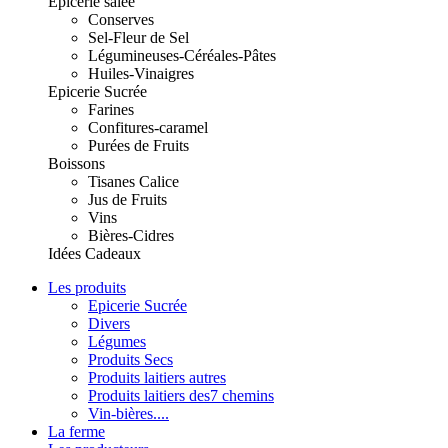
Epicerie salée
Conserves
Sel-Fleur de Sel
Légumineuses-Céréales-Pâtes
Huiles-Vinaigres
Epicerie Sucrée
Farines
Confitures-caramel
Purées de Fruits
Boissons
Tisanes Calice
Jus de Fruits
Vins
Bières-Cidres
Idées Cadeaux
Les produits
Epicerie Sucrée
Divers
Légumes
Produits Secs
Produits laitiers autres
Produits laitiers des7 chemins
Vin-bières....
La ferme