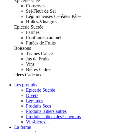
Epicerie salée
Conserves
Sel-Fleur de Sel
Légumineuses-Céréales-Pâtes
Huiles-Vinaigres
Epicerie Sucrée
Farines
Confitures-caramel
Purées de Fruits
Boissons
Tisanes Calice
Jus de Fruits
Vins
Bières-Cidres
Idées Cadeaux
Les produits
Epicerie Sucrée
Divers
Légumes
Produits Secs
Produits laitiers autres
Produits laitiers des7 chemins
Vin-bières....
La ferme