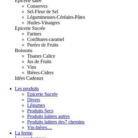
Epicerie salée
Conserves
Sel-Fleur de Sel
Légumineuses-Céréales-Pâtes
Huiles-Vinaigres
Epicerie Sucrée
Farines
Confitures-caramel
Purées de Fruits
Boissons
Tisanes Calice
Jus de Fruits
Vins
Bières-Cidres
Idées Cadeaux
Les produits
Epicerie Sucrée
Divers
Légumes
Produits Secs
Produits laitiers autres
Produits laitiers des7 chemins
Vin-bières....
La ferme