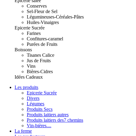
Epicerie salée
Conserves
Sel-Fleur de Sel
Légumineuses-Céréales-Pâtes
Huiles-Vinaigres
Epicerie Sucrée
Farines
Confitures-caramel
Purées de Fruits
Boissons
Tisanes Calice
Jus de Fruits
Vins
Bières-Cidres
Idées Cadeaux
Les produits
Epicerie Sucrée
Divers
Légumes
Produits Secs
Produits laitiers autres
Produits laitiers des7 chemins
Vin-bières....
La ferme