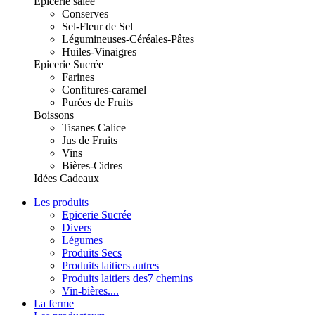
Epicerie salée
Conserves
Sel-Fleur de Sel
Légumineuses-Céréales-Pâtes
Huiles-Vinaigres
Epicerie Sucrée
Farines
Confitures-caramel
Purées de Fruits
Boissons
Tisanes Calice
Jus de Fruits
Vins
Bières-Cidres
Idées Cadeaux
Les produits
Epicerie Sucrée
Divers
Légumes
Produits Secs
Produits laitiers autres
Produits laitiers des7 chemins
Vin-bières....
La ferme