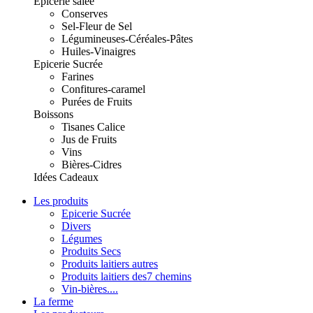
Epicerie salée
Conserves
Sel-Fleur de Sel
Légumineuses-Céréales-Pâtes
Huiles-Vinaigres
Epicerie Sucrée
Farines
Confitures-caramel
Purées de Fruits
Boissons
Tisanes Calice
Jus de Fruits
Vins
Bières-Cidres
Idées Cadeaux
Les produits
Epicerie Sucrée
Divers
Légumes
Produits Secs
Produits laitiers autres
Produits laitiers des7 chemins
Vin-bières....
La ferme