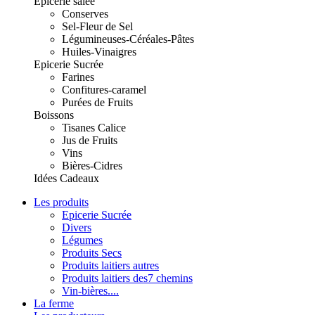
Epicerie salée
Conserves
Sel-Fleur de Sel
Légumineuses-Céréales-Pâtes
Huiles-Vinaigres
Epicerie Sucrée
Farines
Confitures-caramel
Purées de Fruits
Boissons
Tisanes Calice
Jus de Fruits
Vins
Bières-Cidres
Idées Cadeaux
Les produits
Epicerie Sucrée
Divers
Légumes
Produits Secs
Produits laitiers autres
Produits laitiers des7 chemins
Vin-bières....
La ferme